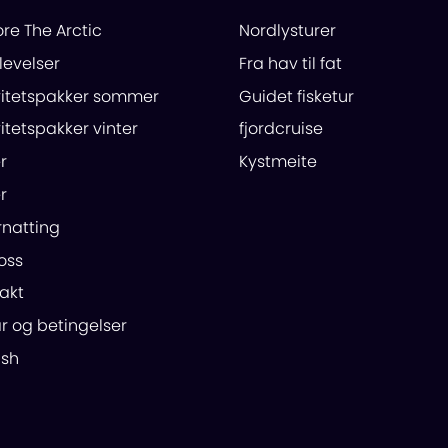
ore The Arctic
Nordlysturer
evelser
Fra hav til fat
vitetspakker sommer
Guidet fisketur
vitetspakker vinter
fjordcruise
r
Kystmeite
r
natting
oss
akt
år og betingelser
ish