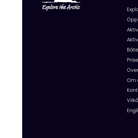
Expl
Oppl
Akti
Akti
Båte
Prise
Over
Om 
Kont
Vilk
Engl