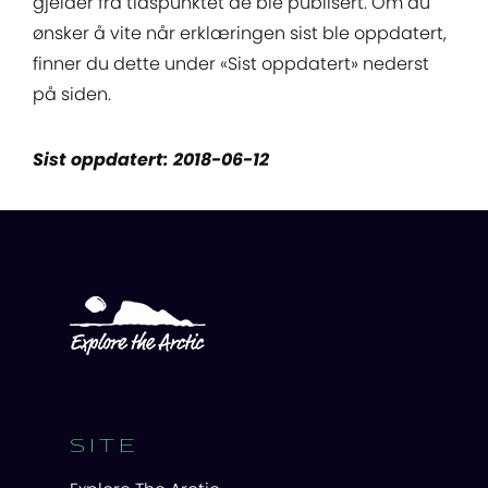
gjelder fra tidspunktet de ble publisert. Om du
ønsker å vite når erklæringen sist ble oppdatert,
finner du dette under «Sist oppdatert» nederst
på siden.
Sist oppdatert: 2018-06-12
SITE