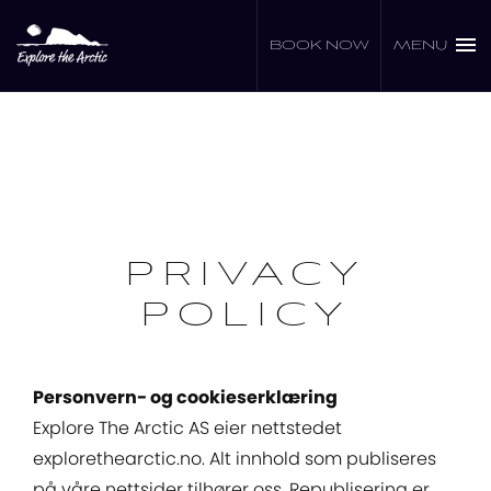
Skip
to
BOOK NOW
MENU
content
PRIVACY
POLICY
Personvern- og cookieserklæring
Explore The Arctic AS eier nettstedet
explorethearctic.no. Alt innhold som publiseres
på våre nettsider tilhører oss. Republisering er