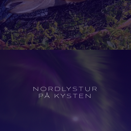
Open
experience
description
NORDLYSTUR
PÅ KYSTEN