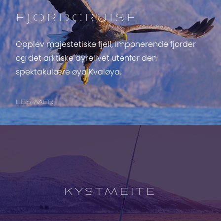
FJORDCRUISE
Opplev majestetiske fjell, imponerende fjorder
og det arktiske dyrelivet utenfor den
spektakulære øya Kvaløya.
LES MER
Open
experience
description
KYSTMEITE