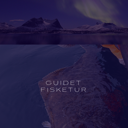
Open
experience
description
GUIDET
FISKETUR