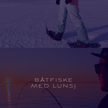
Open
experience
description
BÅTFISKE
MED LUNSJ