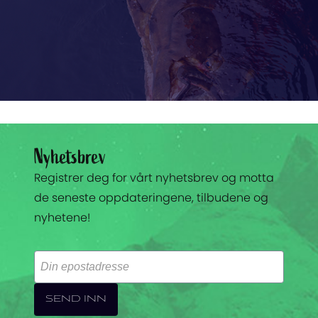
Open
experience
description
Nyhetsbrev
Registrer deg for vårt nyhetsbrev og motta
de seneste oppdateringene, tilbudene og
nyhetene!
Your
email