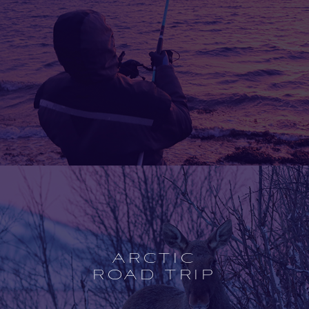
Open
experience
description
ARCTIC
ROAD TRIP